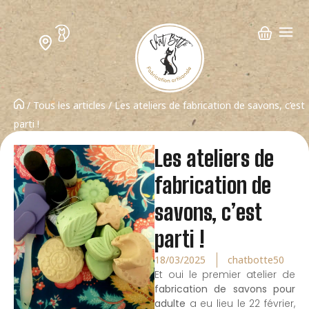
/
Tous les articles
/ Les ateliers de fabrication de savons, c’est
parti !
Les ateliers de
fabrication de
savons, c’est
parti !
18/03/2025
chatbotte50
Et oui le premier atelier de
fabrication de savons pour
adulte
a eu lieu le 22 février,