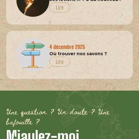
Lire
4 décembre 2025
Où trouver nos savons ?
Lire
Une question ? Un doute ? Une
bafouille ?
Miaulez-moi